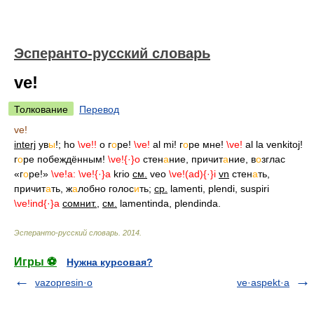
Эсперанто-русский словарь
ve!
Толкование
Перевод
ve!
interj
ув
ы
!; ho
\ve!!
о г
о
ре!
\ve!
al mi! г
о
ре мне!
\ve!
al la venkitoj!
г
о
ре побеждённым!
\ve!{·}o
стен
а
ние, причит
а
ние, в
о
зглас
«г
о
ре!»
\ve!a:
\ve!{·}a
krio
см.
veo
\ve!(ad){·}i
vn
стен
а
ть,
причит
а
ть, ж
а
лобно голос
и
ть;
ср.
lamenti, plendi, suspiri
\ve!ind{·}a
сомнит.
,
см.
lamentinda, plendinda.
Эсперанто-русский словарь
.
2014
.
Игры ⚽
Нужна курсовая?
vazopresin·o
ve·aspekt·a